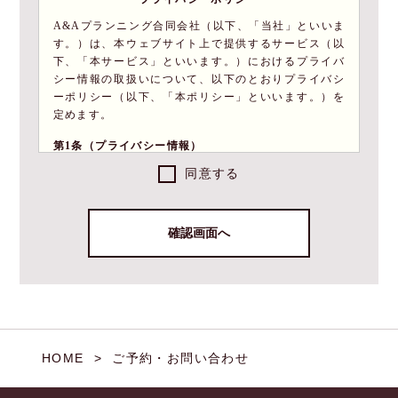
A&Aプランニング合同会社（以下、「当社」といいま
す。）は、本ウェブサイト上で提供するサービス（以
下、「本サービス」といいます。）におけるプライバ
シー情報の取扱いについて、以下のとおりプライバシ
ーポリシー（以下、「本ポリシー」といいます。）を
定めます。
第1条（プライバシー情報）
同意する
1.
プライバシー情報のうち「個人情報」とは、個人
情報保護法にいう「個人情報」を指すものとし、
生存する個人に関する情報であって、当該情報に
含まれる氏名、生年月日、住所、電話番号、連絡
先その他の記述等により特定の個人を識別できる
情報を指します。
2.
プライバシー情報のうち「履歴情報および特性情
報」とは、上記に定める「個人情報」以外のもの
をいい、ご利用いただいたサービスやご購入いた
だいた商品、ご覧になったページや広告の履歴、
HOME
ご予約・お問い合わせ
ユーザーが検索された検索キーワード、ご利用日
時、ご利用の方法、ご利用環境、郵便番号や性